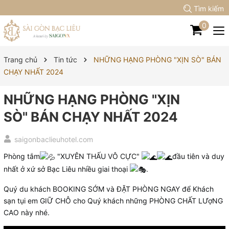
Tìm kiếm
0
Trang chủ
Tin tức
NHỮNG HẠNG PHÒNG "XỊN SÒ" BÁN
CHẠY NHẤT 2024
NHỮNG HẠNG PHÒNG "XỊN
SÒ" BÁN CHẠY NHẤT 2024
saigonbaclieuhotel.com
Phòng tắm
"XUYÊN THẤU VÔ CỰC"
đầu tiên và duy
nhất ở xứ sở Bạc Liêu nhiều giai thoại
.
Quý du khách BOOKING SỚM và ĐẶT PHÒNG NGAY để Khách
sạn tụi em GIỮ CHỖ cho Quý khách những PHÒNG CHẤT LƯợNG
CAO này nhé.